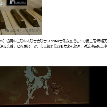
 Society（TCCS）溫哥华三联华人联合会联合Jennifer音乐教室成功举办第
深度交融，获得联邦、省、市三级多位政要发来祝贺词，对活动在促进中