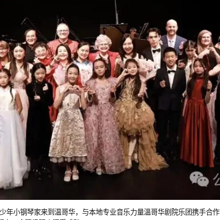
15位青少年小钢琴家来到温哥华，与本地专业音乐力量溫哥华剧院乐团携手