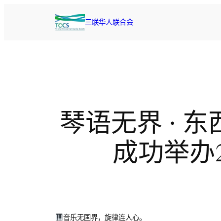
跳
至
三联华人联合会
内
容
琴语无界 · 东
成功举办
音乐无国界，旋律连人心。