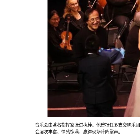
音乐会由著名指挥家张进执棒。他曾担任多支交响乐团
会层次丰富、情感饱满，赢得现场阵阵掌声。