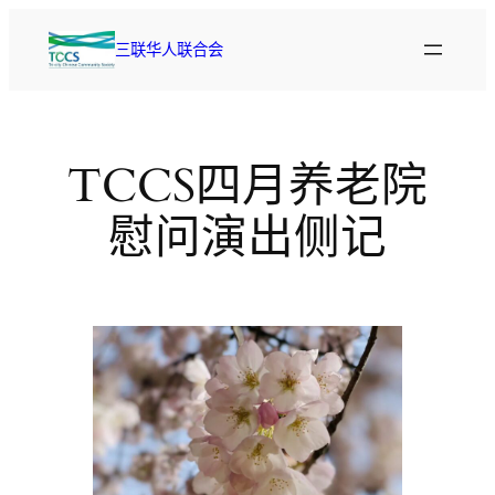
跳
至
三联华人联合会
内
容
TCCS四月养老院
慰问演出侧记