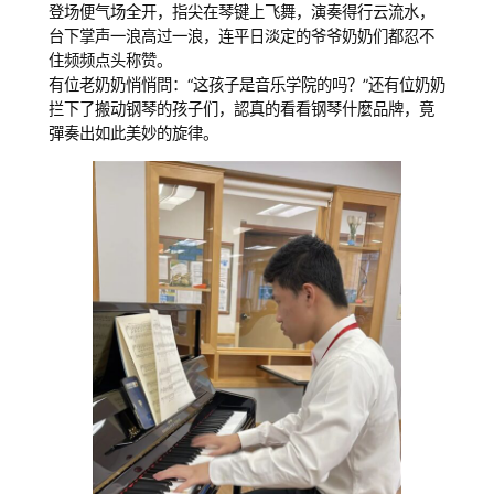
登场便气场全开，指尖在琴键上飞舞，演奏得行云流水，
台下掌声一浪高过一浪，连平日淡定的爷爷奶奶们都忍不
住频频点头称赞。
有位老奶奶悄悄問：“这孩子是音乐学院的吗？”还有位奶奶
拦下了搬动钢琴的孩子们，認真的看看钢琴什麼品牌，竟
彈奏出如此美妙的旋律。