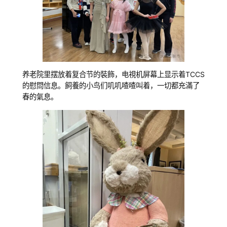
养老院里摆放着复合节的裝飾，电視机屏幕上显示着TCCS
的慰問信息。飼養的小鸟们叽叽喳喳叫着，一切都充滿了
春的氣息。