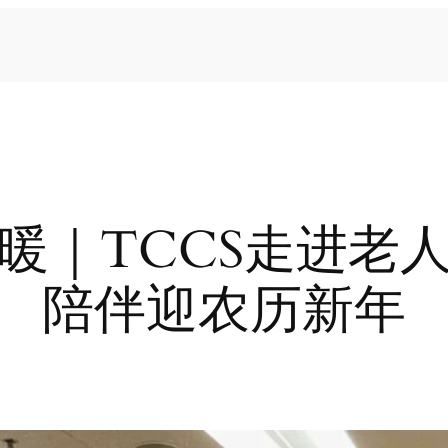
暖｜TCCS走进老
陪伴迎农历新年