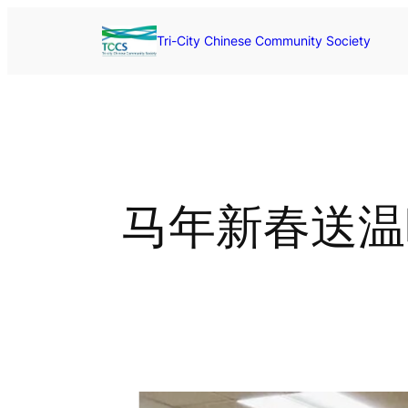
Skip
to
Tri-City Chinese Community Society
content
马年新春送温